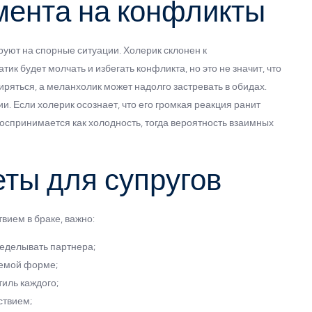
мента на конфликты
уют на спорные ситуации. Холерик склонен к
ик будет молчать и избегать конфликта, но это не значит, что
иряться, а меланхолик может надолго застревать в обидах.
. Если холерик осознает, что его громкая реакция ранит
воспринимается как холодность, тогда вероятность взаимных
еты для супругов
вием в браке, важно:
ределывать партнера;
лемой форме;
тиль каждого;
ствием;