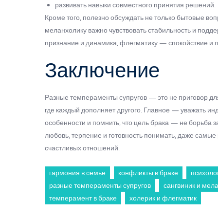
развивать навыки совместного принятия решений.
Кроме того, полезно обсуждать не только бытовые воп
меланхолику важно чувствовать стабильность и подд
признание и динамика, флегматику — спокойствие и 
Заключение
Разные темпераменты супругов — это не приговор для
где каждый дополняет другого. Главное — уважать ин
особенности и помнить, что цель брака — не борьба за
любовь, терпение и готовность понимать, даже самы
счастливых отношений.
гармония в семье
конфликты в браке
психоло
разные темпераменты супругов
сангвиник и мел
темперамент в браке
холерик и флегматик