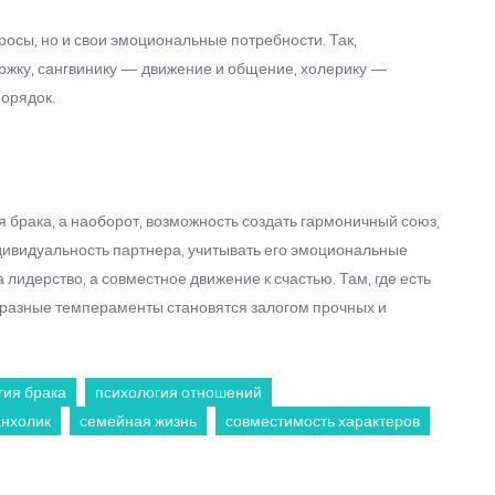
росы, но и свои эмоциональные потребности. Так,
ержку, сангвинику — движение и общение, холерику —
порядок.
 брака, а наоборот, возможность создать гармоничный союз,
дивидуальность партнера, учитывать его эмоциональные
 лидерство, а совместное движение к счастью. Там, где есть
е разные темпераменты становятся залогом прочных и
гия брака
психология отношений
анхолик
семейная жизнь
совместимость характеров