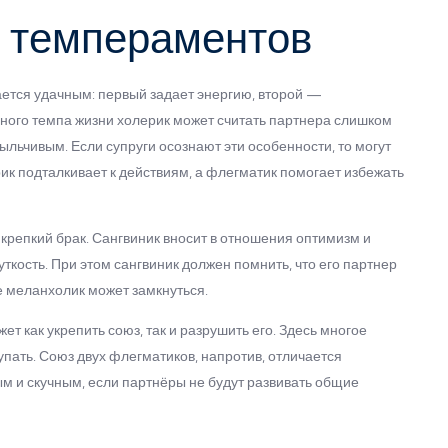
х темпераментов
ается удачным: первый задает энергию, второй —
зного темпа жизни холерик может считать партнера слишком
ьчивым. Если супруги осознают эти особенности, то могут
рик подталкивает к действиям, а флегматик помогает избежать
 крепкий брак. Сангвиник вносит в отношения оптимизм и
ткость. При этом сангвиник должен помнить, что его партнер
е меланхолик может замкнуться.
ет как укрепить союз, так и разрушить его. Здесь многое
упать. Союз двух флегматиков, напротив, отличается
м и скучным, если партнёры не будут развивать общие