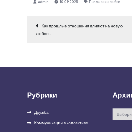
10.09.2025
Психология любви
Навигация
Как прошлые отношения влияют на новую
любовь
по
записям
Рубрики
Архи
Архивы
Дружба
Коммуникации в коллективе