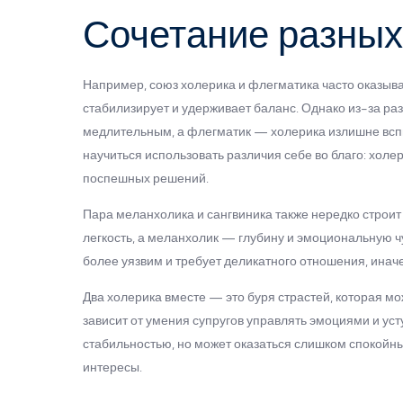
Сочетание разны
Например, союз холерика и флегматика часто оказыв
стабилизирует и удерживает баланс. Однако из-за ра
медлительным, а флегматик — холерика излишне вспыл
научиться использовать различия себе во благо: холе
поспешных решений.
Пара меланхолика и сангвиника также нередко строит
легкость, а меланхолик — глубину и эмоциональную чу
более уязвим и требует деликатного отношения, инач
Два холерика вместе — это буря страстей, которая мож
зависит от умения супругов управлять эмоциями и уст
стабильностью, но может оказаться слишком спокойны
интересы.