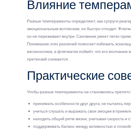
Влияние темпера
Разные темпераменты определяют, как супруги реагир
эмоциональным всплескам, но быстро отходит. Флегмат
он не переживает внутри. Сангвиник умеет легко прим
Понимание этих различий помогает избежать эскалации
меланхолика, а флегматик поймёт, что его молчание 
претензий снижается.
Практические сов
Чтобы разные темпераменты не становились препятст
принимать особенности друг друга, не пытаясь пе
учиться слушать и выражать свои эмоции в прием
находить общий ритм жизни, учитывая скорость и с
поддерживать баланс между активностью и спокой