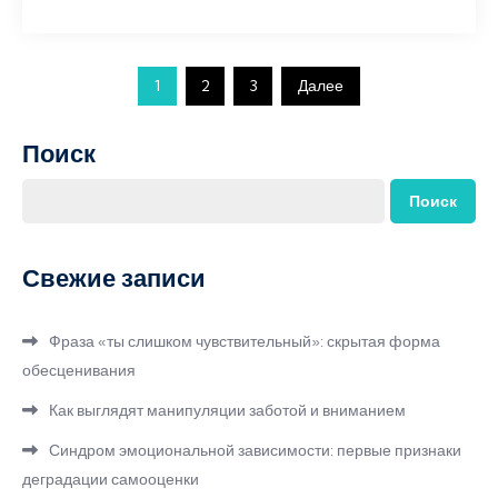
Пагинация
1
2
3
Далее
записей
Поиск
Поиск
Свежие записи
Фраза «ты слишком чувствительный»: скрытая форма
обесценивания
Как выглядят манипуляции заботой и вниманием
Синдром эмоциональной зависимости: первые признаки
деградации самооценки