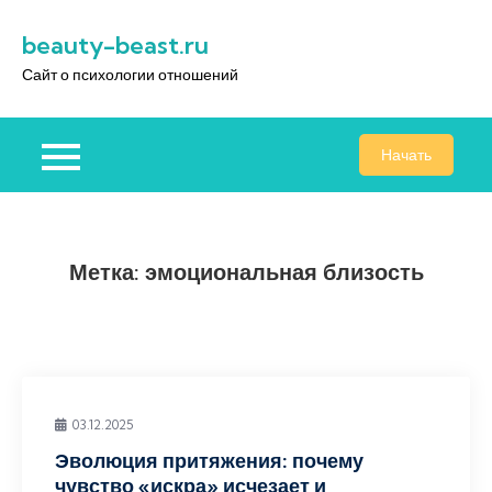
Перейти
beauty-beast.ru
к
содержимому
Сайт о психологии отношений
Начать
Метка:
эмоциональная близость
03.12.2025
Эволюция притяжения: почему
чувство «искра» исчезает и