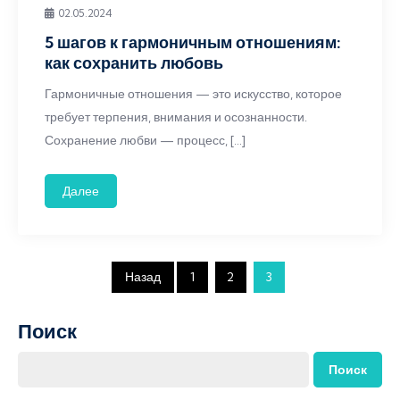
02.05.2024
5 шагов к гармоничным отношениям:
как сохранить любовь
Гармоничные отношения — это искусство, которое
требует терпения, внимания и осознанности.
Сохранение любви — процесс, […]
Далее
Пагинация
Назад
1
2
3
записей
Поиск
Поиск