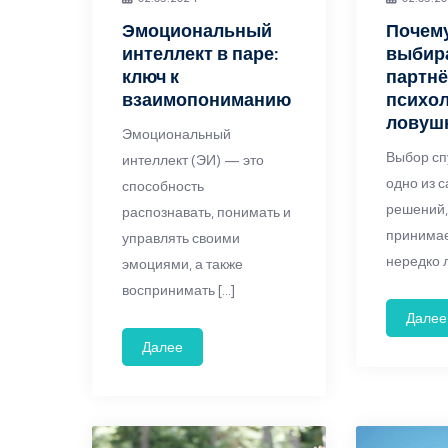
Эмоциональный
Почем
интеллект в паре:
выбира
ключ к
партнё
взаимопониманию
психол
ловуш
Эмоциональный
Выбор сп
интеллект (ЭИ) — это
одно из 
способность
решений,
распознавать, понимать и
принимае
управлять своими
нередко 
эмоциями, а также
воспринимать […]
Далее
Далее