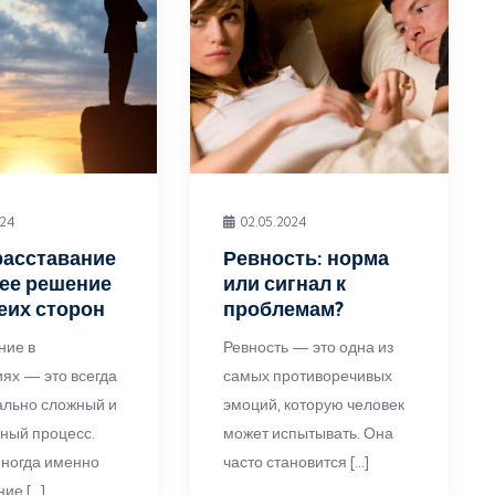
024
02.05.2024
расставание
Ревность: норма
ее решение
или сигнал к
еих сторон
проблемам?
ние в
Ревность — это одна из
ях — это всегда
самых противоречивых
льно сложный и
эмоций, которую человек
ный процесс.
может испытывать. Она
иногда именно
часто становится […]
ие […]