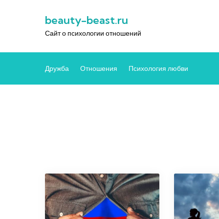
Перейти
beauty-beast.ru
к
содержимому
Сайт о психологии отношений
Дружба
Отношения
Психология любви