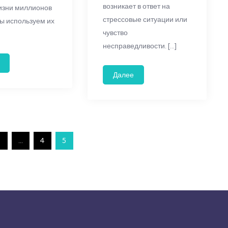
возникает в ответ на
изни миллионов
стрессовые ситуации или
ы используем их
чувство
несправедливости. […]
Далее
…
4
5