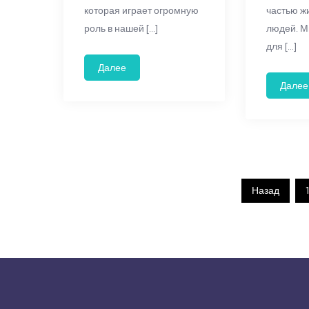
которая играет огромную
частью ж
роль в нашей […]
людей. М
для […]
Далее
Далее
Пагинация
Назад
1
записей