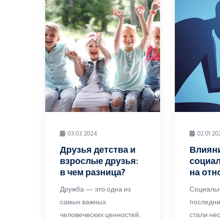
03.03.2024
02.01.20
Друзья детства и
Влиян
взрослые друзья:
социал
в чем разница?
на от
Дружба — это одна из
Социальн
самых важных
последни
человеческих ценностей,
стали не