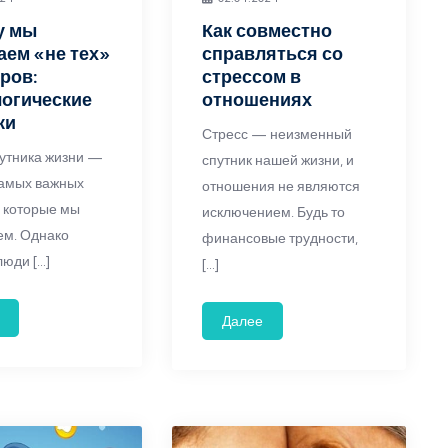
у мы
Как совместно
ем «не тех»
справляться со
ров:
стрессом в
огические
отношениях
ки
Стресс — неизменный
утника жизни —
спутник нашей жизни, и
самых важных
отношения не являются
 которые мы
исключением. Будь то
м. Однако
финансовые трудности,
люди […]
[…]
Далее