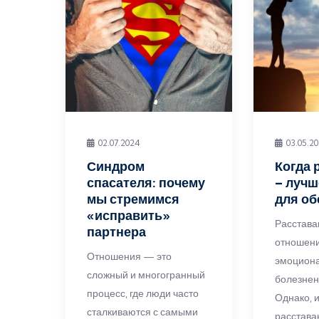
02.07.2024
03.05.2
Синдром
Когда 
спасателя: почему
– лучш
мы стремимся
для об
«исправить»
Расстава
партнера
отношени
Отношения — это
эмоциона
сложный и многогранный
болезнен
процесс, где люди часто
Однако, 
сталкиваются с самыми
расставан