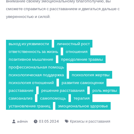
внимание своему эмоциональному благополучию, вы
сможете справиться с расставанием и двигаться дальше с
уверенностью и силой.
выход из уязвимости
личностный рост
ответственность за жизнь
отношения
позитивное мышление
преодоление травмы
профессиональная помощь
психологическая поддержка
психология жертвы
психология отношений
развитие самооценки
расставание
решение расставания
роль жертвы
самоанализ
самопомощь
терапия
установление границ
эмоциональное здоровье
03.05.2024
Кризисы и расставания