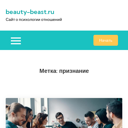
Перейти
beauty-beast.ru
к
содержимому
Сайт о психологии отношений
Начать
Метка:
признание