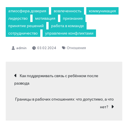
атмосфера доверия
вовлеченность
коммуникация
лидерство
мотивация
признание
принятие решений
работа в команде
сотрудничество
управление конфликтами
03.02.2024
Отношения
Навигация
Как поддерживать связь с ребёнком после
развода
по
Границы в рабочих отношениях: что допустимо, а что
записям
нет?