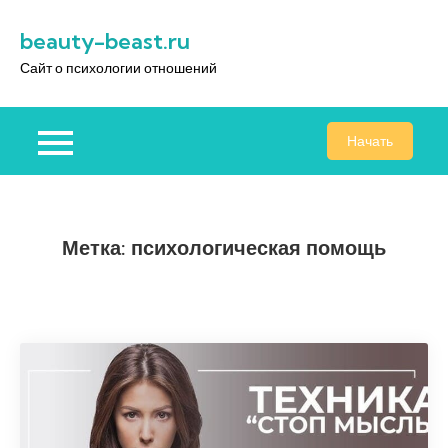
Перейти
beauty-beast.ru
к
содержимому
Сайт о психологии отношений
Начать
Метка:
психологическая помощь