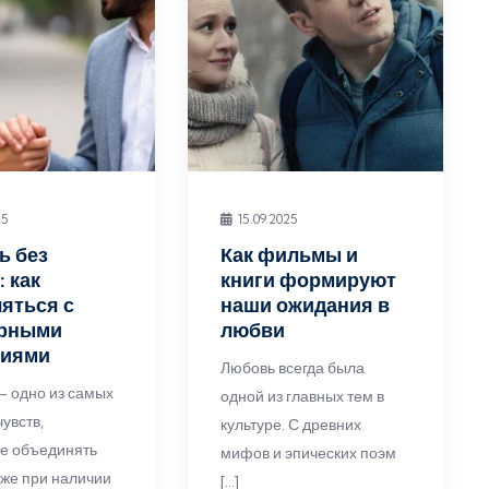
25
15.09.2025
ь без
Как фильмы и
: как
книги формируют
яться с
наши ожидания в
урными
любви
чиями
Любовь всегда была
 одно из самых
одной из главных тем в
увств,
культуре. С древних
е объединять
мифов и эпических поэм
же при наличии
[…]