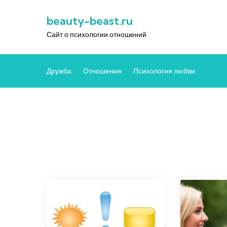
Перейти
beauty-beast.ru
к
содержимому
Сайт о психологии отношений
Дружба
Отношения
Психология любви