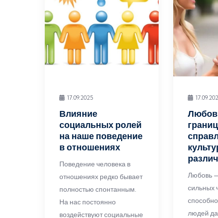
17.09.2025
17.09.20
Влияние
Любов
социальных ролей
границ
на наше поведение
справл
в отношениях
культ
разли
Поведение человека в
Любовь —
отношениях редко бывает
сильных ч
полностью спонтанным.
способно
На нас постоянно
людей да
воздействуют социальные