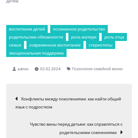
детям.
воспитание детей
осознанное родительство
родительские обязанности
роль матери
роль отца
семья
современное воспитание
стереотипы
эмоциональная поддержка
02.02.2024
Психология семейной жизни
Навигация
Конфликты между поколениями: как найти общий
язык с подростком
по
Чувство вины перед детьми: как справляться с
записям
родительскими сомнениями