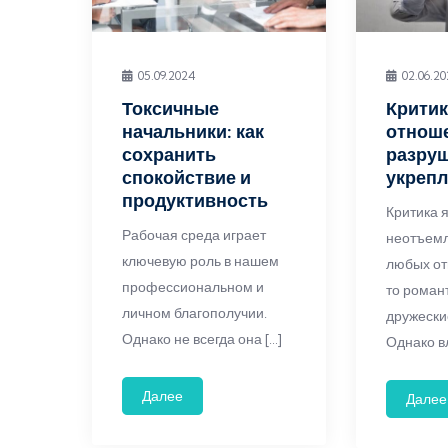
05.09.2024
02.06.2
Токсичные
Критик
начальники: как
отнош
сохранить
разруш
спокойствие и
укрепл
продуктивность
Критика 
Рабочая среда играет
неотъем
ключевую роль в нашем
любых о
профессиональном и
то роман
личном благополучии.
дружески
Однако не всегда она […]
Однако в
Далее
Далее