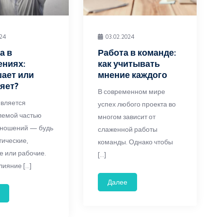
024
03.02.2024
а в
Работа в команде:
ениях:
как учитывать
ает или
мнение каждого
яет?
В современном мире
является
успех любого проекта во
лемой частью
многом зависит от
тношений — будь
слаженной работы
тические,
команды. Однако чтобы
е или рабочие.
[…]
лияние […]
Далее