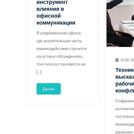
инструмент
влияния в
офисной
коммуникации
В современном офисе,
где значительная часть
взаимодействия строится
на устных обсуждениях,
30.08.2
тон голоса становится не
Техник
[…]
выска
рабоч
Далее
конфл
Совреме
коллекти
постоян
взаимоде
разными 