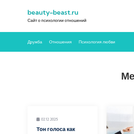
Перейти
beauty-beast.ru
к
содержимому
Сайт о психологии отношений
Дружба
Отношения
Психология любви
Ме
02.12.2025
Тон голоса как