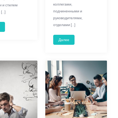
коллегами,
и и стилем
подчиненными и
 […]
руководителями,
отделами […]
Далее