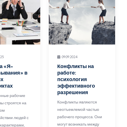
025
09.09.2024
а «Я-
Конфликты на
зывания» в
работе:
их
психология
иктах
эффективного
разрешения
нные рабочие
Конфликты являются
вы строятся на
неотъемлемой частью
ном
рабочего процесса. Они
йствии людей с
могут возникать между
характерами,