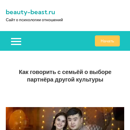
Перейти
beauty-beast.ru
к
содержимому
Сайт о психологии отношений
Начать
Как говорить с семьёй о выборе
партнёра другой культуры