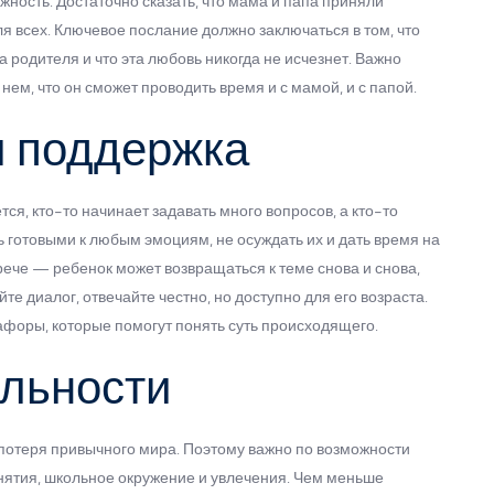
ность. Достаточно сказать, что мама и папа приняли
ля всех. Ключевое послание должно заключаться в том, что
а родителя и что эта любовь никогда не исчезнет. Важно
 нем, что он сможет проводить время и с мамой, и с папой.
и поддержка
ся, кто-то начинает задавать много вопросов, а кто-то
 готовыми к любым эмоциям, не осуждать их и дать время на
рече — ребенок может возвращаться к теме снова и снова,
е диалог, отвечайте честно, но доступно для его возраста.
афоры, которые помогут понять суть происходящего.
льности
 потеря привычного мира. Поэтому важно по возможности
нятия, школьное окружение и увлечения. Чем меньше