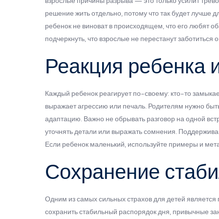
взрослые причины разрыва — это только усилит тревож
решение жить отдельно, потому что так будет лучше д
ребенок не виноват в происходящем, что его любят об
подчеркнуть, что взрослые не перестанут заботиться о
Реакция ребенка 
Каждый ребенок реагирует по-своему: кто-то замыкает
выражает агрессию или печаль. Родителям нужно быть
адаптацию. Важно не обрывать разговор на одной вст
уточнять детали или выражать сомнения. Поддерживайт
Если ребенок маленький, используйте примеры и мет
Сохранение стаби
Одним из самых сильных страхов для детей является
сохранить стабильный распорядок дня, привычные за