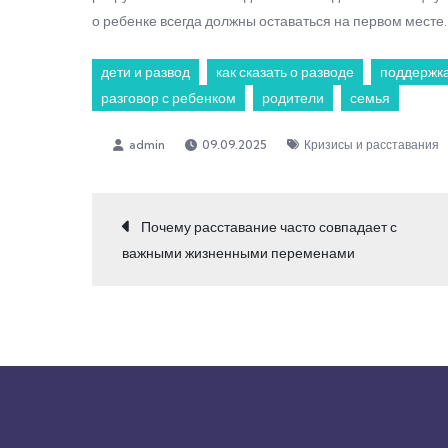
о ребенке всегда должны оставаться на первом месте.
дети и развод
как сказать о разводе
поддержка
разговор с ребенком
родители
семья
09.09.2025
Кризисы и расставания
Навигация
Почему расставание часто совпадает с
важными жизненными переменами
по
записям