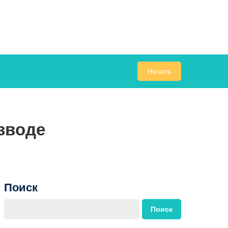
Начать
азводе
Поиск
Поиск