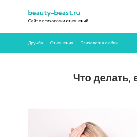
Перейти
beauty-beast.ru
к
содержимому
Сайт о психологии отношений
Дружба
Отношения
Психология любви
Что делать, 