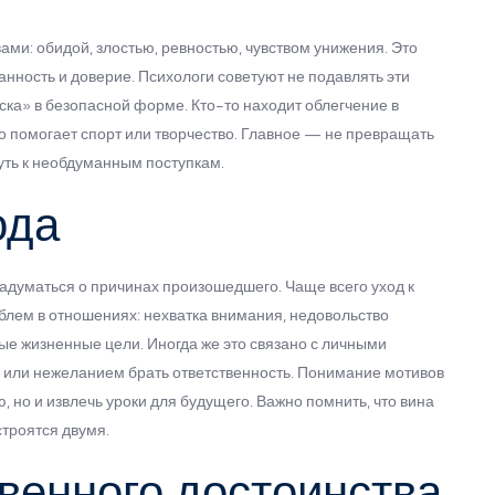
ами: обидой, злостью, ревностью, чувством унижения. Это
нность и доверие. Психологи советуют не подавлять эти
ска» в безопасной форме. Кто-то находит облегчение в
-то помогает спорт или творчество. Главное — не превращать
уть к необдуманным поступкам.
ода
задуматься о причинах произошедшего. Чаще всего уход к
блем в отношениях: нехватка внимания, недовольство
ые жизненные цели. Иногда же это связано с личными
е или нежеланием брать ответственность. Понимание мотивов
 но и извлечь уроки для будущего. Важно помнить, что вина
троятся двумя.
венного достоинства