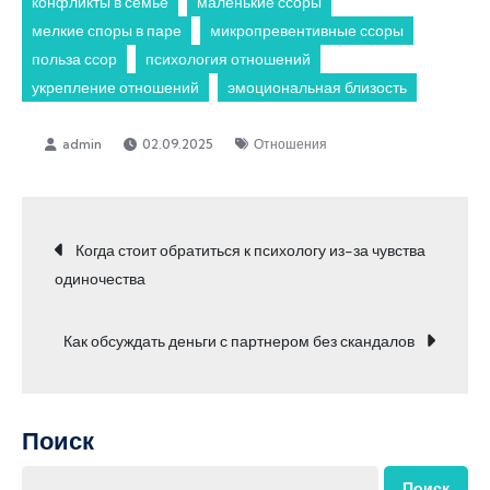
конфликты в семье
маленькие ссоры
мелкие споры в паре
микропревентивные ссоры
польза ссор
психология отношений
укрепление отношений
эмоциональная близость
02.09.2025
Отношения
Навигация
Когда стоит обратиться к психологу из-за чувства
одиночества
по
Как обсуждать деньги с партнером без скандалов
записям
Поиск
Поиск