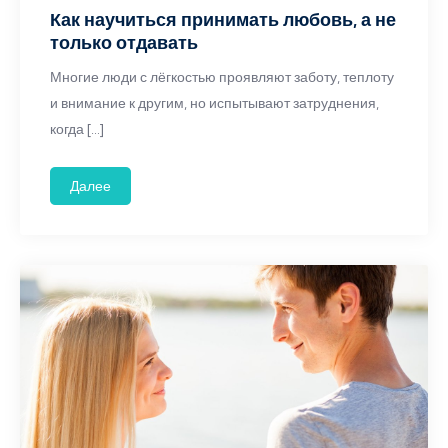
Как научиться принимать любовь, а не
только отдавать
Многие люди с лёгкостью проявляют заботу, теплоту
и внимание к другим, но испытывают затруднения,
когда […]
Далее