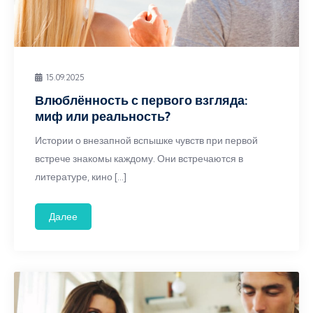
15.09.2025
Влюблённость с первого взгляда:
миф или реальность?
Истории о внезапной вспышке чувств при первой
встрече знакомы каждому. Они встречаются в
литературе, кино […]
Далее