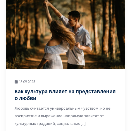
15.09.2025
Как культура влияет на представления
о любви
Любовь считается универсальным чувством, но её
восприятие и выражение напрямую зависят от
культурных традиций, социальных […]