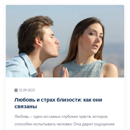
15.09.2025
Любовь и страх близости: как они
связаны
Любовь – одно из самых глубоких чувств, которое
способен испытывать человек. Она дарит ощущение