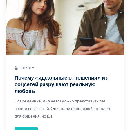
15.09.2025
Почему «идеальные отношения» из
соцсетей разрушают реальную
любовь
Современный мир невозможно представить без
социальных сетей. Они стали площадкой не только
для общения, но […]