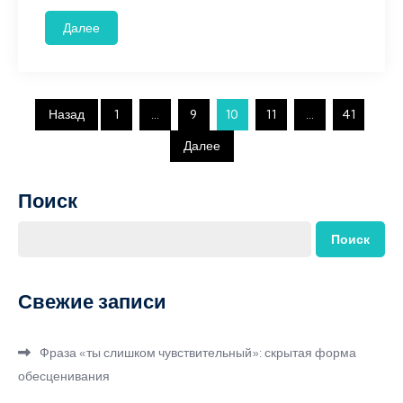
Далее
Пагинация
Назад
1
…
9
10
11
…
41
Далее
записей
Поиск
Поиск
Свежие записи
Фраза «ты слишком чувствительный»: скрытая форма
обесценивания