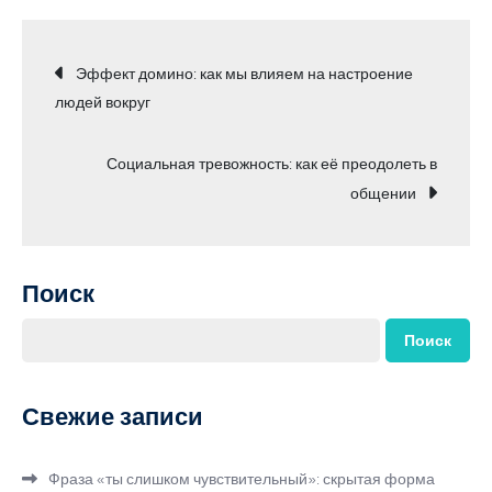
Навигация
Эффект домино: как мы влияем на настроение
людей вокруг
по
Социальная тревожность: как её преодолеть в
записям
общении
Поиск
Поиск
Свежие записи
Фраза «ты слишком чувствительный»: скрытая форма