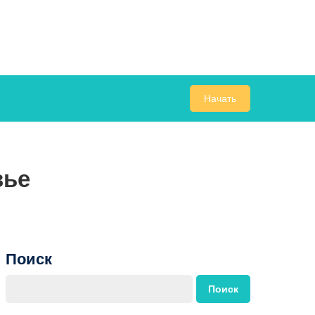
Начать
вье
Поиск
Поиск