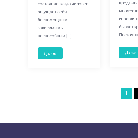
предъявл
состояние, когда человек
множеств
ощущает себя
справлят
беспомощным,
бывает к
зависимым и
Постоянн
неспособным […]
Далее
Далее
Пагинация
1
записей