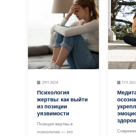
29.11.2024
11.11.202
Психология
Медит
жертвы: как выйти
осозна
из позиции
укреп
уязвимости
эмоци
здоро
Позиция жертвы в
Совреме
психологии — это