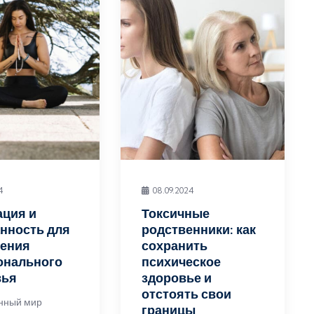
4
08.09.2024
ация и
Токсичные
нность для
родственники: как
ления
сохранить
онального
психическое
вья
здоровье и
отстоять свои
нный мир
границы