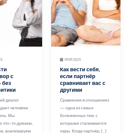
25
09.09.2025
сти
Как вести себя,
вор с
если партнёр
 без
сравнивает вас с
ритики
другими
ий диалог
Сравнения в отношениях
дает человека
— одна из самых
ень. Мы
болезненных тем, с
о что-то думаем,
которыми сталкиваются
м, анализируем
пары. Когда партнёр, […]