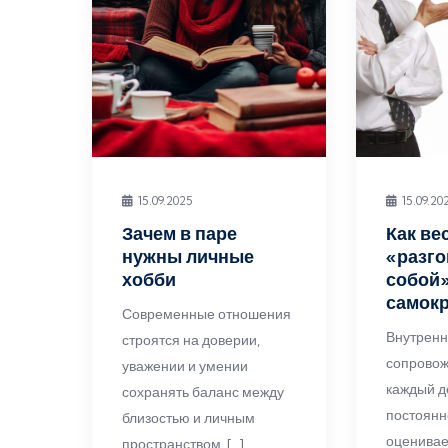
15.09.2025
15.09.20
Зачем в паре
Как ве
нужны личные
«разго
хобби
собой»
самок
Современные отношения
Внутренн
строятся на доверии,
сопровож
уважении и умении
каждый д
сохранять баланс между
постоянн
близостью и личным
оценивае
пространством. […]