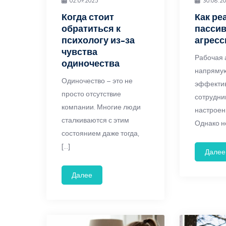
02.09.2025
30.08.2
Когда стоит
Как ре
обратиться к
пасси
психологу из-за
агресс
чувства
Рабочая
одиночества
напрямую
Одиночество – это не
эффекти
просто отсутствие
сотрудни
компании. Многие люди
настроен
сталкиваются с этим
Однако не
состоянием даже тогда,
[…]
Далее
Далее