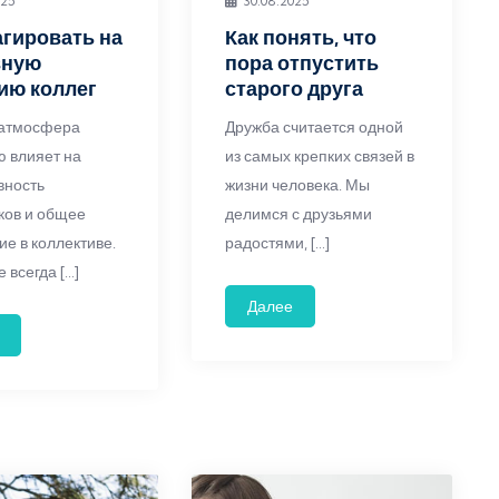
025
30.08.2025
агировать на
Как понять, что
вную
пора отпустить
ию коллег
старого друга
 атмосфера
Дружба считается одной
 влияет на
из самых крепких связей в
вность
жизни человека. Мы
ков и общее
делимся с друзьями
ие в коллективе.
радостями, […]
 всегда […]
Далее