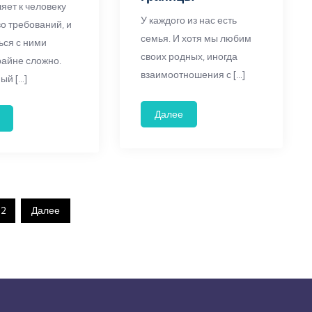
яет к человеку
У каждого из нас есть
о требований, и
семья. И хотя мы любим
ься с ними
своих родных, иногда
райне сложно.
взаимоотношения с […]
ый […]
Далее
2
Далее