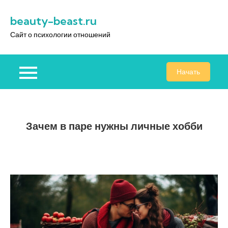
Перейти
beauty-beast.ru
к
содержимому
Сайт о психологии отношений
Начать
Зачем в паре нужны личные хобби