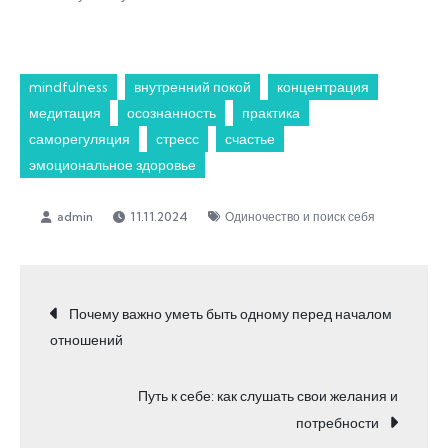
mindfulness
внутренний покой
концентрация
медитация
осознанность
практика
саморегуляция
стресс
счастье
эмоциональное здоровье
11.11.2024
Одиночество и поиск себя
Навигация
Почему важно уметь быть одному перед началом
отношений
по
Путь к себе: как слушать свои желания и
записям
потребности