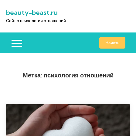
Перейти
beauty-beast.ru
к
содержимому
Сайт о психологии отношений
Начать
Метка:
психология отношений