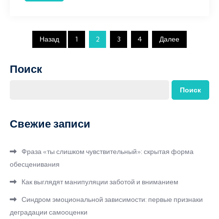
Пагинация
Назад
1
2
3
4
Далее
записей
Поиск
Поиск
Свежие записи
Фраза «ты слишком чувствительный»: скрытая форма
обесценивания
Как выглядят манипуляции заботой и вниманием
Синдром эмоциональной зависимости: первые признаки
деградации самооценки