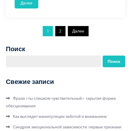
Далее
Пагинация
1
2
Далее
записей
Поиск
Поиск
Свежие записи
Фраза «ты слишком чувствительный»: скрытая форма
обесценивания
Как выглядят манипуляции заботой и вниманием
Синдром эмоциональной зависимости: первые признаки