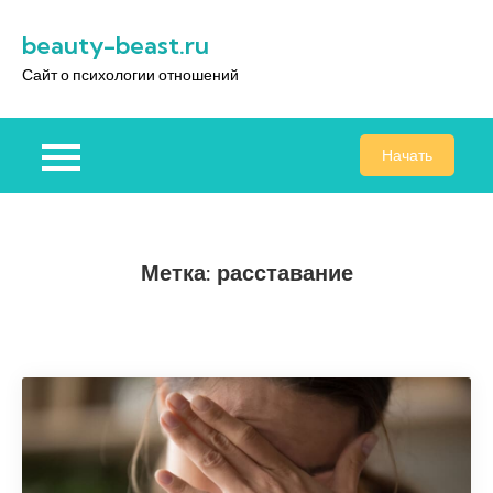
Перейти
beauty-beast.ru
к
содержимому
Сайт о психологии отношений
Начать
Метка:
расставание