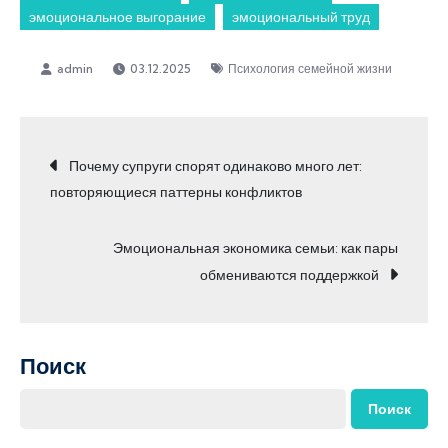
эмоциональное выгорание
эмоциональный труд
03.12.2025
Психология семейной жизни
Навигация
Почему супруги спорят одинаково много лет:
повторяющиеся паттерны конфликтов
по
Эмоциональная экономика семьи: как пары
записям
обмениваются поддержкой
Поиск
Поиск