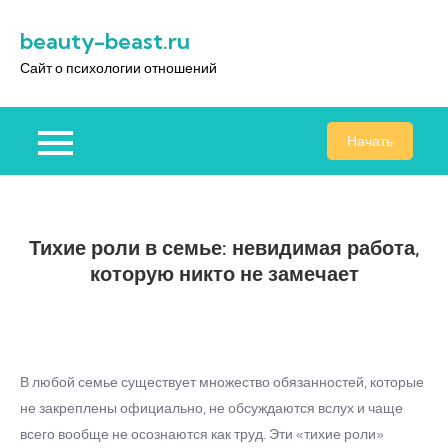
Перейти
beauty-beast.ru
к
содержимому
Сайт о психологии отношений
Начать
Тихие роли в семье: невидимая работа,
которую никто не замечает
В любой семье существует множество обязанностей, которые
не закреплены официально, не обсуждаются вслух и чаще
всего вообще не осознаются как труд. Эти «тихие роли»