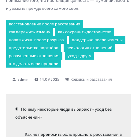
понимание того, что настоящая ценность — в умении любить
и уважать прежде всего самого себя.
восстановление после расставания
как пережить измену
как сохранить достоинство
новая жизнь после разрыва
поддержка после измены
предательство партнёра
психология отношений
разрушенные отношения
уход к другу
что делать если предали
14.09.2025
Кризисы и расставания
Навигация
Почему некоторые люди выбирают «уход без
объяснений»
по
Как не переносить боль прошлого расставания в