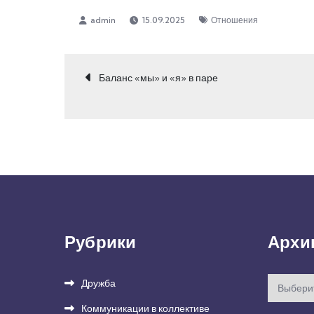
15.09.2025
Отношения
Навигация
Баланс «мы» и «я» в паре
по
записям
Рубрики
Архи
Архивы
Дружба
Коммуникации в коллективе