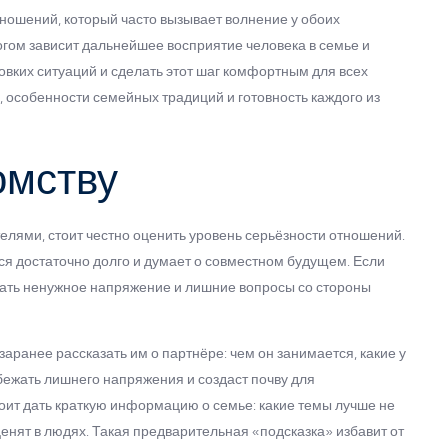
тношений, который часто вызывает волнение у обоих
многом зависит дальнейшее восприятие человека в семье и
вких ситуаций и сделать этот шаг комфортным для всех
, особенности семейных традиций и готовность каждого из
омству
елями, стоит честно оценить уровень серьёзности отношений.
ся достаточно долго и думает о совместном будущем. Если
дать ненужное напряжение и лишние вопросы со стороны
аранее рассказать им о партнёре: чем он занимается, какие у
збежать лишнего напряжения и создаст почву для
тоит дать краткую информацию о семье: какие темы лучше не
 ценят в людях. Такая предварительная «подсказка» избавит от