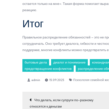
остается только на мне». Такая форма помогает выра
реакцию.
Итог
Правильное распределение обязанностей – это не про
сотрудничать. Оно требует диалога, гибкости и честно
поддержке, многие конфликты можно предотвратить еще
бытовые дела
диалог и понимание
командная
предотвращение конфликтов
распределение об
15.09.2025
Психология семейной жи
Навигация
Что делать, если супруги по-разному
относятся к деньгам