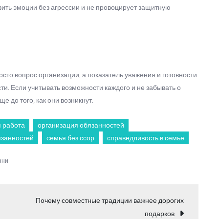
зить эмоции без агрессии и не провоцирует защитную
сто вопрос организации, а показатель уважения и готовности
сти. Если учитывать возможности каждого и не забывать о
 до того, как они возникнут.
 работа
организация обязанностей
язанностей
семья без ссор
справедливость в семье
зни
Почему совместные традиции важнее дорогих
подарков