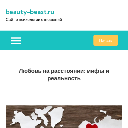
Перейти
beauty-beast.ru
к
содержимому
Сайт о психологии отношений
Начать
Любовь на расстоянии: мифы и
реальность