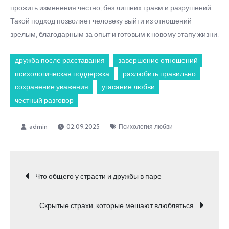
прожить изменения честно, без лишних травм и разрушений.
Такой подход позволяет человеку выйти из отношений
зрелым, благодарным за опыт и готовым к новому этапу жизни.
дружба после расставания
завершение отношений
психологическая поддержка
разлюбить правильно
сохранение уважения
угасание любви
честный разговор
02.09.2025
Психология любви
Навигация
Что общего у страсти и дружбы в паре
по
Скрытые страхи, которые мешают влюбляться