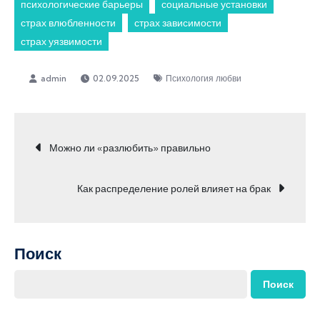
психологические барьеры
социальные установки
страх влюбленности
страх зависимости
страх уязвимости
02.09.2025
Психология любви
Навигация
Можно ли «разлюбить» правильно
по
Как распределение ролей влияет на брак
записям
Поиск
Поиск