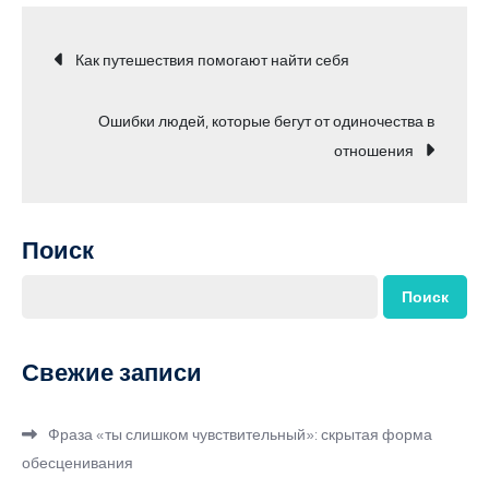
Навигация
Как путешествия помогают найти себя
по
Ошибки людей, которые бегут от одиночества в
отношения
записям
Поиск
Поиск
Свежие записи
Фраза «ты слишком чувствительный»: скрытая форма
обесценивания